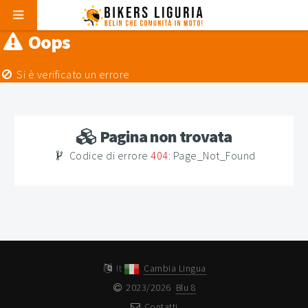
Oops
Si è verificato un errore
Pagina non trovata
Codice di errore
404
: Page_Not_Found
It
Cambia Lingua
2023/2026
Blu 8
Contatti