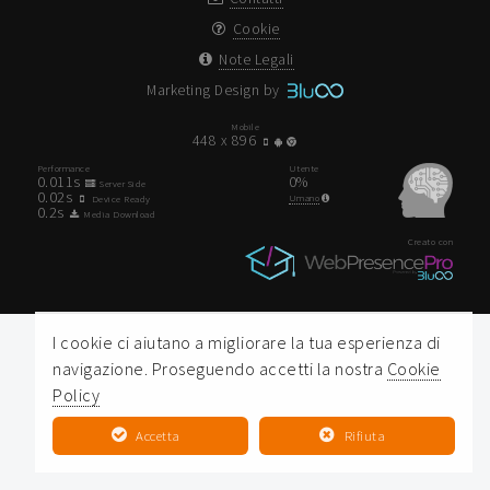
Cookie
Note Legali
Marketing Design by
Mobile
448 x 896
Performance
Utente
0.011
s
0
%
Server Side
0.02
s
Umano
Device Ready
0.2
s
Media Download
Creato con
I cookie ci aiutano a migliorare la tua esperienza di
navigazione. Proseguendo accetti la nostra
Cookie
Policy
Accetta
Rifiuta