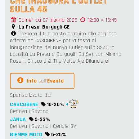
CHE INAUGURA L'OUTLET
SULLA 45
Domenica 07 giugno 2026
12:30 > 16:45
La Presa, Bargagli GE
Prenota il tuo posto gratuito alla grigliata
offerta da CASCOBENE per la festa di
inaugurazione del nuovo Outlet sulla SS45 in
Località La Presa a Bargagli! DJ Set con Mimmo
Roselli, Chicco J & The Voice Ale Bilanciere!
Info
sull'
Evento
Sponsorizzato da:
CASCOBENE
10-
20%
+
Genova | Savona
JANUA
5-
25%
Genova | Savona | Ceriale SV
BIEMME MOTO
5-
25%