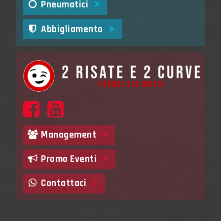
Pneumatici
Abbigliamento
Management
Promo Eventi
Contattaci