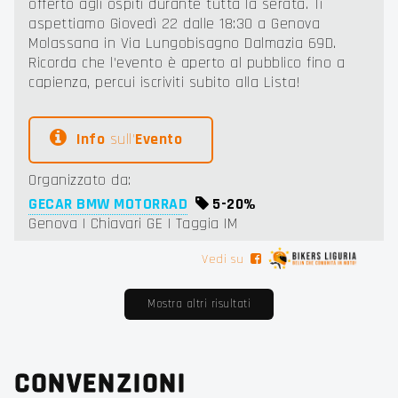
offerto agli ospiti durante tutta la serata. Ti
aspettiamo Giovedì 22 dalle 18:30 a Genova
Molassana in Via Lungobisagno Dalmazia 69D.
Ricorda che l'evento è aperto al pubblico fino a
capienza, percui iscriviti subito alla Lista!
Info
sull'
Evento
Organizzato da:
GECAR BMW MOTORRAD
5-
20%
Genova | Chiavari GE | Taggia IM
Vedi su
Mostra altri risultati
CONVENZIONI