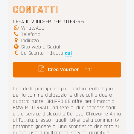
CONTATTI
CREA IL VOUCHER PER OTTENERE:
WhatsApp
Telefono
Indirizzo
Sito web e Social
Lo Sconto indicato
qui
Crea Voucher
| .pdf
Una delle principali e più capillari realtà liguri
per la commercializzazione di veicoli a due e
quattro ruote, GRUPPO GE offre per il marchio
BMW MOTORRAD una rete di due concessionari
e tre service dislocati a Genova, Chiavari e Arma
di Taggia, presso i quali i biker della community
potranno godere di una scontistica dedicata su
nuovo, usato multimarca, service, ricambi e