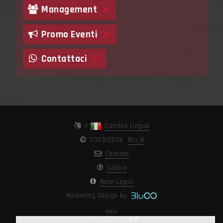
Management
Promo Eventi
Contattaci
It
Cambia Lingua
2023/2026
Blu 8
Contatti
Cookie
Note Legali
Marketing Design by
Mobile
448 x 13589