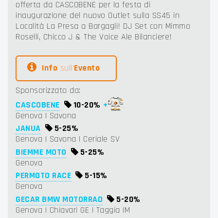
offerta da CASCOBENE per la festa di
inaugurazione del nuovo Outlet sulla SS45 in
Località La Presa a Bargagli! DJ Set con Mimmo
Roselli, Chicco J & The Voice Ale Bilanciere!
Info
sull'
Evento
Sponsorizzato da:
CASCOBENE
10-
20%
+
Genova | Savona
JANUA
5-
25%
Genova | Savona | Ceriale SV
BIEMME MOTO
5-
25%
Genova
PERMOTO RACE
5-
15%
Genova
GECAR BMW MOTORRAD
5-
20%
Genova | Chiavari GE | Taggia IM