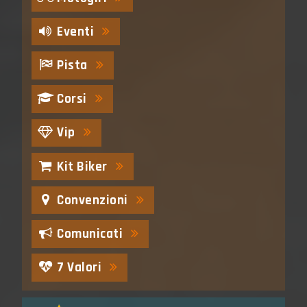
Eventi
Pista
Corsi
Vip
Kit Biker
Convenzioni
Comunicati
7 Valori