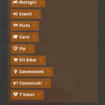
Motogiri
Eventi
Pista
Corsi
Vip
Kit Biker
Convenzioni
Comunicati
7 Valori