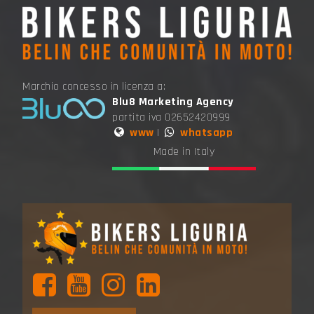
Marchio concesso in licenza a:
Blu8 Marketing Agency
partita iva 02652420999
www
|
whatsapp
Made in Italy