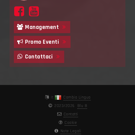
Management
Promo Eventi
Contattaci
It
Cambia Lingua
2023/2026
Blu 8
Contatti
Cookie
Note Legali