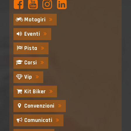
Motogiri
Eventi
Pista
Corsi
Vip
Kit Biker
Convenzioni
Comunicati