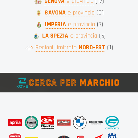
GENOVA
e provincia
(
17
)
SAVONA
e provincia
(
6
)
IMPERIA
e provincia
(
7
)
LA SPEZIA
e provincia
(
5
)
Regioni limitrofe
NORD-EST
(
1
)
CERCA PER
MARCHIO