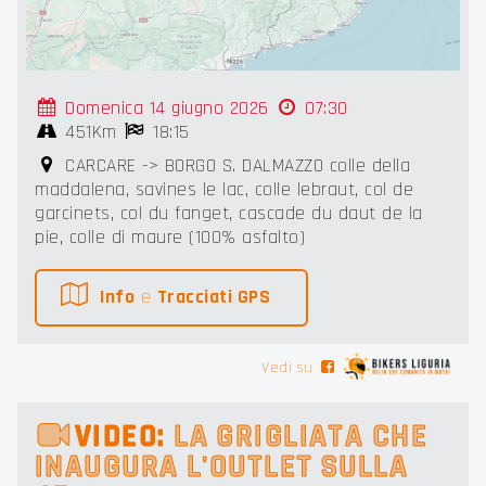
Domenica 14 giugno 2026
07:30
451Km
18:15
CARCARE -> BORGO S. DALMAZZO colle della
maddalena, savines le lac, colle lebraut, col de
garcinets, col du fanget, cascade du daut de la
pie, colle di maure (100% asfalto)
Info
e
Tracciati GPS
Vedi su
VIDEO:
LA GRIGLIATA CHE
INAUGURA L'OUTLET SULLA