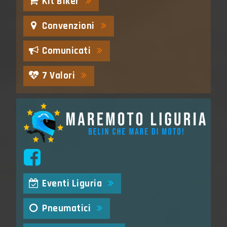
Kit Biker
Convenzioni
Comunicati
7 Valori
Eventi Liguria
Pneumatici