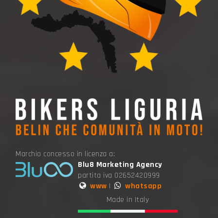
Marchio concesso in licenza a:
Blu8 Marketing Agency
partita iva 02652420999
www
|
whatsapp
Made in Italy