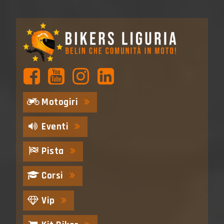
Motogiri
Eventi
Pista
Corsi
Vip