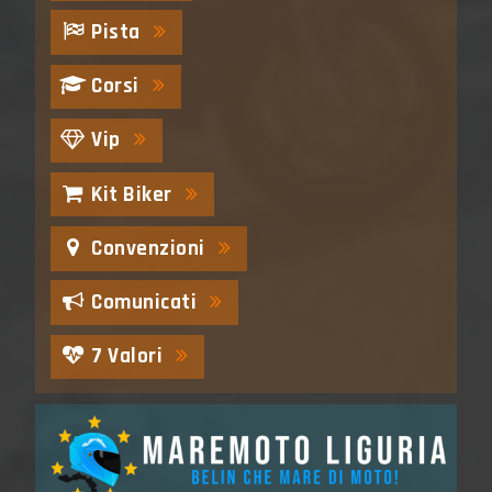
Pista
Corsi
Vip
Kit Biker
Convenzioni
Comunicati
7 Valori