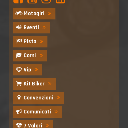
Motogiri
Eventi
Pista
Corsi
Vip
Kit Biker
Convenzioni
Comunicati
7 Valori