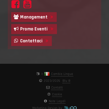
Management
Promo Eventi
Contattaci
It
Cambia Lingua
2023/2026
Blu 8
Contatti
Cookie
Note Legali
Marketing Design by