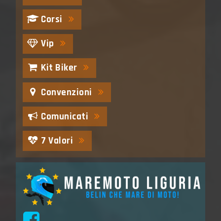
Corsi
Vip
Kit Biker
Convenzioni
Comunicati
7 Valori