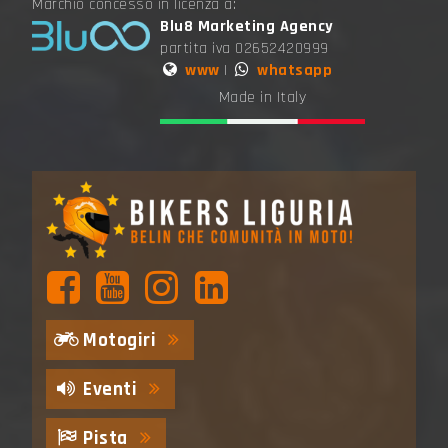
Marchio concesso in licenza a:
Blu8 Marketing Agency
partita iva 02652420999
www
|
whatsapp
Made in Italy
Motogiri
Eventi
Pista