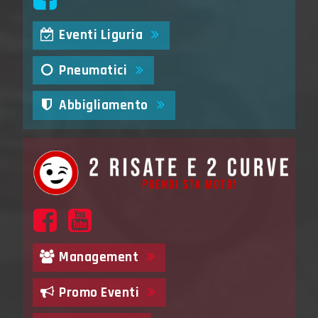
Eventi Liguria
Pneumatici
Abbigliamento
Management
Promo Eventi