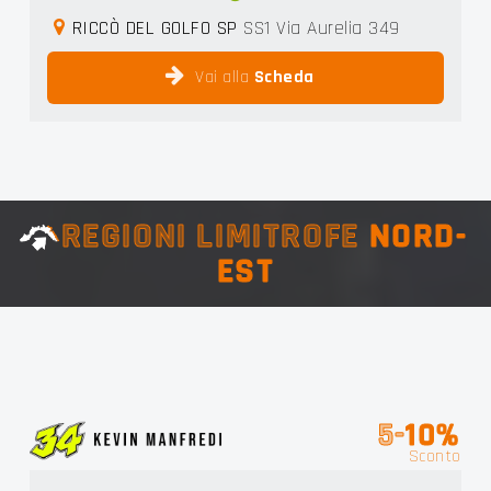
RICCÒ DEL GOLFO SP
SS1 Via Aurelia 349
Vai alla
Scheda
REGIONI LIMITROFE
NORD-
EST
5-
10%
Sconto