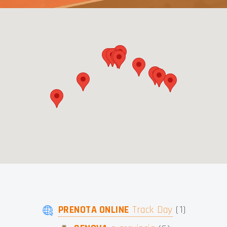
 LIGU
PRENOTA ONLINE
Track Day
(
1
)