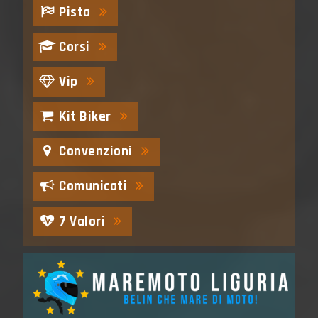
Pista
Corsi
Vip
Kit Biker
Convenzioni
Comunicati
7 Valori