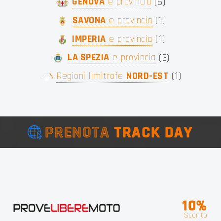
GENOVA
e provincia
(
6
)
SAVONA
e provincia
(
1
)
IMPERIA
e provincia
(
1
)
LA SPEZIA
e provincia
(
3
)
Regioni limitrofe
NORD-EST
(
1
)
PRENOTA
TRACK DAY
10%
Sconto