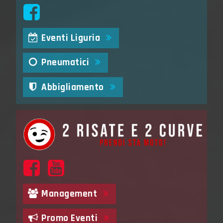
Eventi Liguria
Pneumatici
Abbigliamento
Management
Promo Eventi