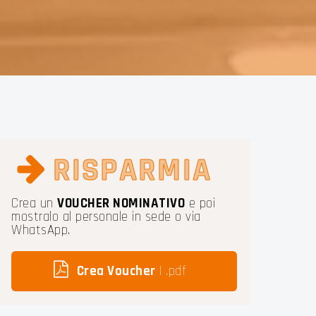
URIA
RISPARMIA
Crea un
VOUCHER NOMINATIVO
e poi
mostralo al personale in sede o via
WhatsApp.
Crea Voucher
| .pdf