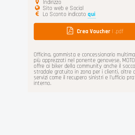
Indirizzo
Sito web e Social
Lo Sconto indicato
qui
Crea Voucher
| .pdf
Officina, gommista e concessionario multimar
più apprezzati nel ponente genovese, MOT
offre ai biker della community anche il socc
stradale gratuito in zona per i clienti, oltre a
servizi come il recupero sinistri e l'ufficio pr
interno.