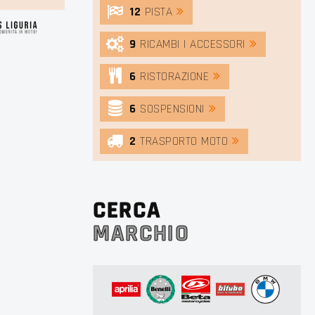
12
PISTA
9
RICAMBI | ACCESSORI
6
RISTORAZIONE
6
SOSPENSIONI
2
TRASPORTO MOTO
CERCA
MARCHIO