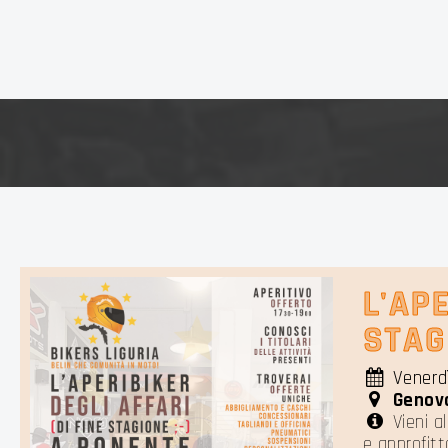
L'APE
STAG
Venerd
Genov
Vieni al
e approfitt