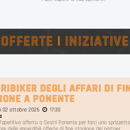
OFFERTE
|
INIZIATIVE
RIBIKER DEGLI AFFARI DI FI
IONE A PONENTE
ì 02 ottobre 2026
17:30
a
l'aperitivo offerto a Sestri Ponente per farci uno sprizzet
are delle imperdibili offerte di fine stagione dei partner