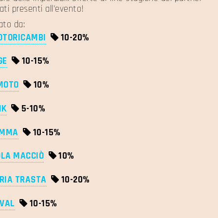
ti presenti all'evento!
ato da:
OTORICAMBI
10-
20%
GE
10-
15%
MOTO
10%
IK
5-
10%
OMMA
10-
15%
LA MACCIÒ
10%
RIA TRASTA
10-
20%
IVAL
10-
15%