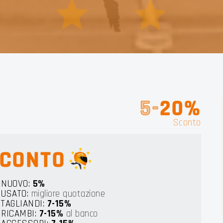
 LIG
5-
20%
Sconto
CONTO
NUOVO:
5%
USATO:
migliore quotazione
TAGLIANDI:
7-15%
RICAMBI:
7-15%
al banco