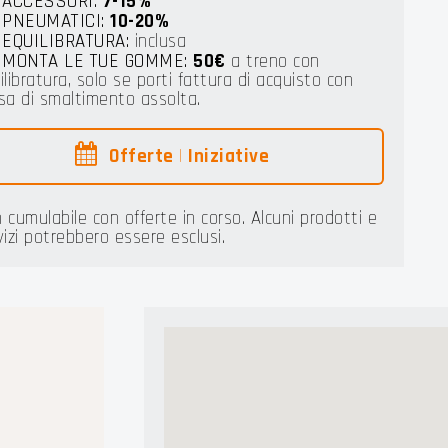
ACCESSORI:
7-15%
PNEUMATICI:
10-20%
EQUILIBRATURA:
inclusa
MONTA LE TUE GOMME:
50€
a treno con
ilibratura, solo se porti fattura di acquisto con
sa di smaltimento assolta.
Offerte
|
Iniziative
 cumulabile con offerte in corso. Alcuni prodotti e
vizi potrebbero essere esclusi.