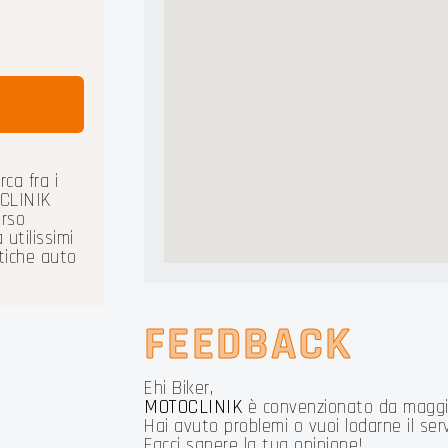
ca fra i
OCLINIK
orso
 utilissimi
atiche auto
FEEDBACK
Ehi Biker,
MOTOCLINIK
è convenzionato da maggi
Hai avuto problemi o vuoi lodarne il serv
Facci sapere la tua opinione!