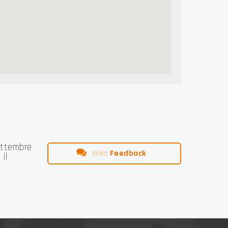
ettembre
Invia
Feedback
il