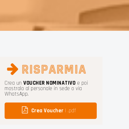
URIA
RISPARMIA
Crea un
VOUCHER NOMINATIVO
e poi
mostralo al personale in sede o via
WhatsApp.
Crea Voucher
| .pdf