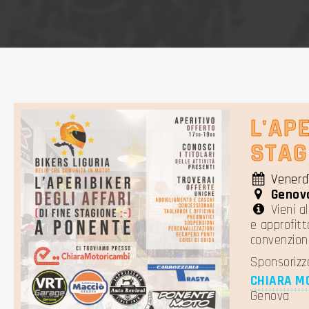
L'APE
STAG
Venerd
Genov
Vieni al
e approfitt
convenziona
Sponsorizz
CHIARA M
Genova