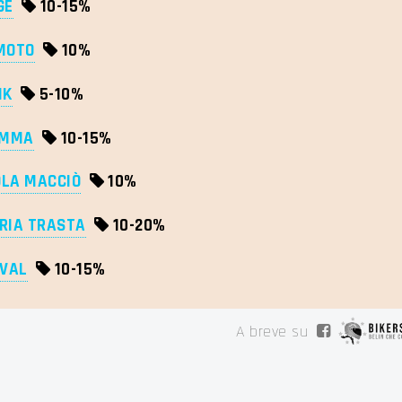
GE
10-
15%
MOTO
10%
IK
5-
10%
OMMA
10-
15%
LA MACCIÒ
10%
RIA TRASTA
10-
20%
IVAL
10-
15%
A breve su