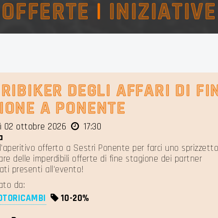
OFFERTE
|
INIZIATIVE
RIBIKER DEGLI AFFARI DI FI
IONE A PONENTE
ì 02 ottobre 2026
17:30
a
l'aperitivo offerto a Sestri Ponente per farci uno sprizzet
are delle imperdibili offerte di fine stagione dei partner
ti presenti all'evento!
ato da:
OTORICAMBI
10-
20%