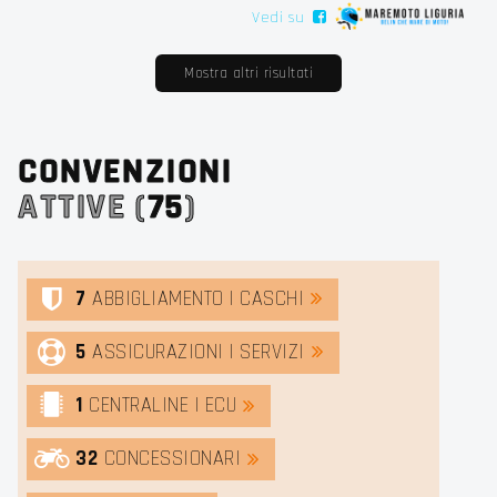
Vedi su
Mostra altri risultati
CONVENZIONI
ATTIVE (
75
)
7
ABBIGLIAMENTO | CASCHI
5
ASSICURAZIONI | SERVIZI
1
CENTRALINE | ECU
32
CONCESSIONARI