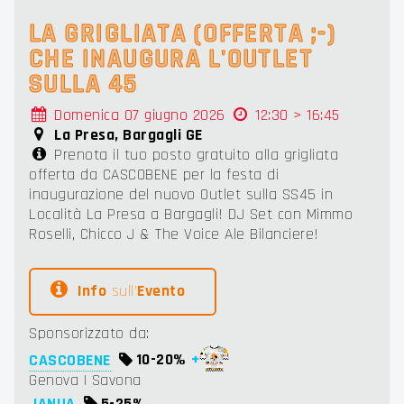
LA GRIGLIATA (OFFERTA ;-)
CHE INAUGURA L'OUTLET
SULLA 45
Domenica 07 giugno 2026
12:30 > 16:45
La Presa, Bargagli GE
Prenota il tuo posto gratuito alla grigliata
offerta da CASCOBENE per la festa di
inaugurazione del nuovo Outlet sulla SS45 in
Località La Presa a Bargagli! DJ Set con Mimmo
Roselli, Chicco J & The Voice Ale Bilanciere!
Info
sull'
Evento
Sponsorizzato da:
CASCOBENE
10-
20%
+
Genova | Savona