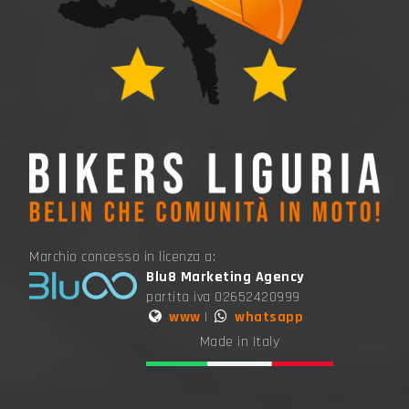
Marchio concesso in licenza a:
Blu8 Marketing Agency
partita iva 02652420999
www
|
whatsapp
Made in Italy