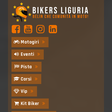
Motogiri
Eventi
Pista
Corsi
Vip
Kit Biker