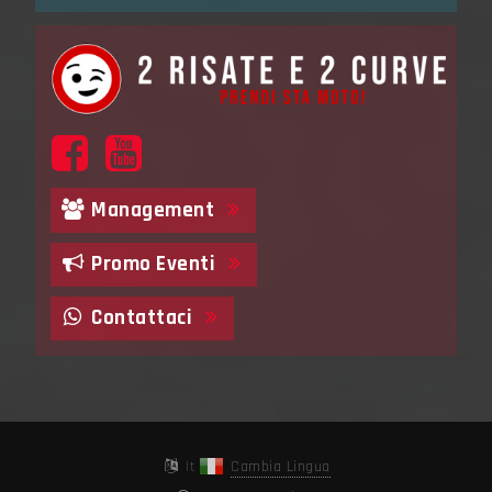
Management
Promo Eventi
Contattaci
It
Cambia Lingua