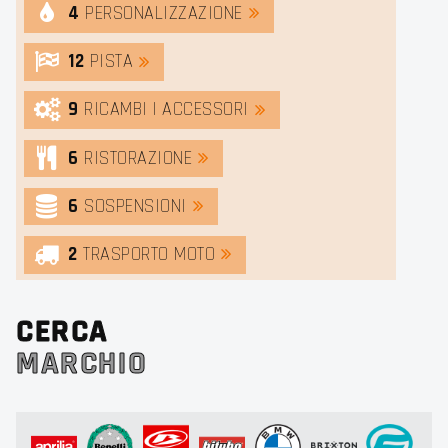
4
PERSONALIZZAZIONE
12
PISTA
9
RICAMBI | ACCESSORI
6
RISTORAZIONE
6
SOSPENSIONI
2
TRASPORTO MOTO
CERCA
MARCHIO