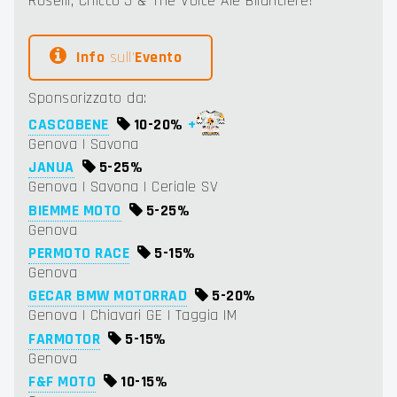
Roselli, Chicco J & The Voice Ale Bilanciere!
Info
sull'
Evento
Sponsorizzato da:
CASCOBENE
10-
20%
+
Genova | Savona
JANUA
5-
25%
Genova | Savona | Ceriale SV
BIEMME MOTO
5-
25%
Genova
PERMOTO RACE
5-
15%
Genova
GECAR BMW MOTORRAD
5-
20%
Genova | Chiavari GE | Taggia IM
FARMOTOR
5-
15%
Genova
F&F MOTO
10-
15%