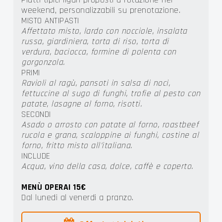
weekend, personalizzabili su prenotazione.
MISTO ANTIPASTI
Affettato misto, lardo con nocciole, insalata
russa, giardiniera, torta di riso, torta di
verdura, baciocca, formine di polenta con
gorgonzola.
PRIMI
Ravioli al ragù, pansoti in salsa di noci,
fettuccine al sugo di funghi, trofie al pesto con
patate, lasagne al forno, risotti.
SECONDI
Asado o arrosto con patate al forno, roastbeef
rucola e grana, scaloppine ai funghi, costine al
forno, fritto misto all'italiana.
INCLUDE
Acqua, vino della casa, dolce, caffè e coperto.
MENÙ OPERAI 15€
Dal lunedi al venerdi a pranzo.