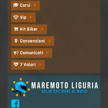
Corsi
Vip
Kit Biker
Convenzioni
Comunicati
7 Valori