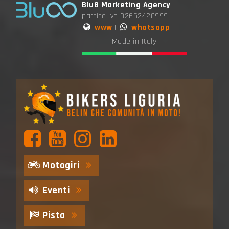
Blu8 Marketing Agency
partita iva 02652420999
www
|
whatsapp
Made in Italy
Motogiri
Eventi
Pista