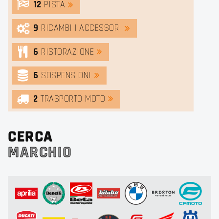
12
PISTA
9
RICAMBI | ACCESSORI
6
RISTORAZIONE
6
SOSPENSIONI
2
TRASPORTO MOTO
CERCA
MARCHIO