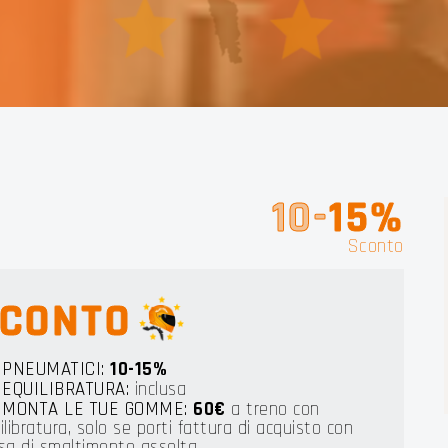
 LIG
10-
15%
Sconto
CONTO
PNEUMATICI:
10-15%
EQUILIBRATURA:
inclusa
MONTA LE TUE GOMME:
60€
a treno con
ilibratura, solo se porti fattura di acquisto con
sa di smaltimento assolta.