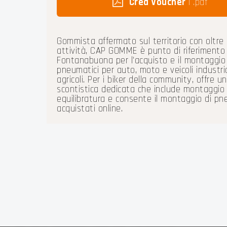
Crea Voucher
| .pdf
Gommista affermato sul territorio con oltre 
attività, CAP GOMME è punto di riferimento 
Fontanabuona per l'acquisto e il montaggio 
pneumatici per auto, moto e veicoli industria
agricoli. Per i biker della community, offre u
scontistica dedicata che include montaggio
equilibratura e consente il montaggio di pn
acquistati online.