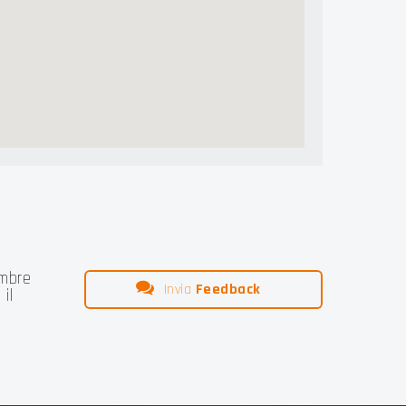
mbre
Invia
Feedback
il