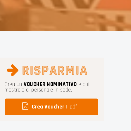
URIA
RISPARMIA
Crea un
VOUCHER NOMINATIVO
e poi
mostralo al personale in sede.
Crea Voucher
| .pdf