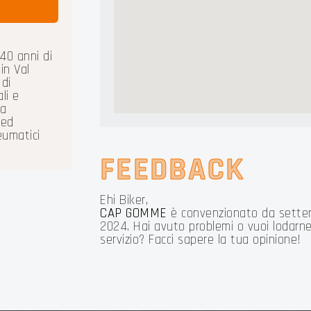
40 anni di
in Val
di
li e
na
 ed
eumatici
FEEDBACK
Ehi Biker,
CAP GOMME
è convenzionato da sette
2024. Hai avuto problemi o vuoi lodarne 
servizio? Facci sapere la tua opinione!